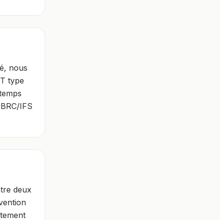
té, nous
oT type
 temps
s BRC/IFS
ntre deux
vention
itement