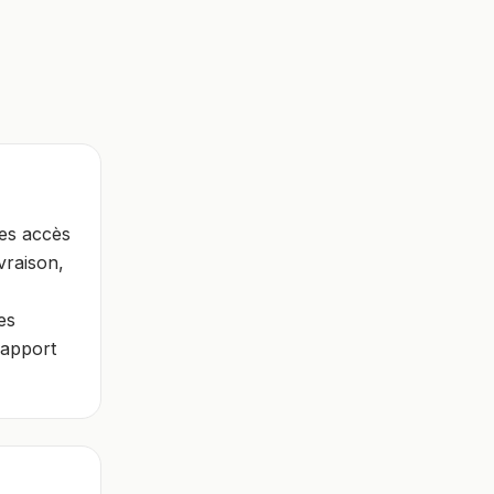
des accès
vraison,
es
Rapport