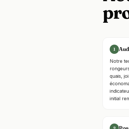
pr
Audi
1
Notre te
rongeurs
quais, jo
économat
indicate
initial r
Pose
2