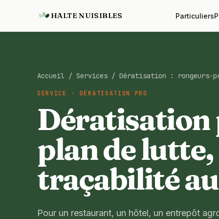
HALTE NUISIBLES
Particuliers
P
Accueil
/
Services
/
Dératisation
:
rongeurs-p
SERVICE · DÉRATISATION PRO
Dératisation 
plan de lutte
traçabilité au
Pour un restaurant, un hôtel, un entrepôt agr