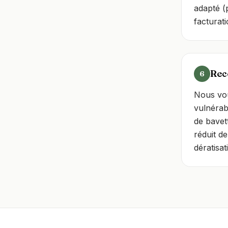
adapté (
facturat
Rec
6
Nous vo
vulnérabi
de bavet
réduit de
dératisa