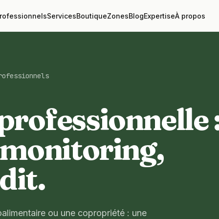
rofessionnels
Services
Boutique
Zones
Blog
Expertise
À propos
rofessionnels
professionnelle 
, monitoring,
dit.
oalimentaire ou une copropriété : une