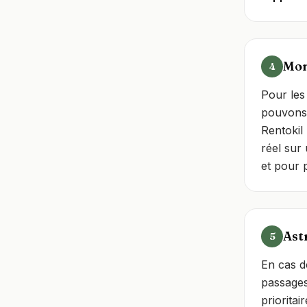
Mon
4
Pour les 
pouvons
Rentokil
réel sur
et pour 
Astr
5
En cas d
passage
priorita