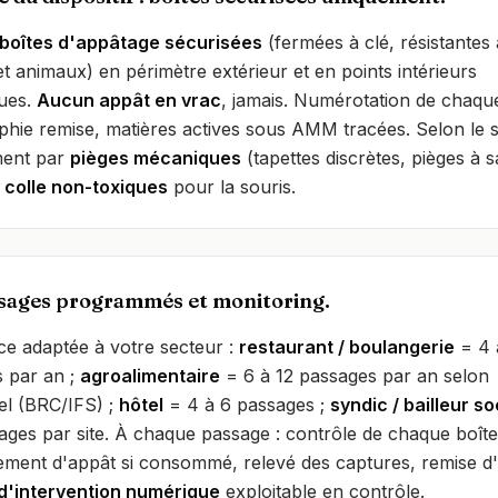
boîtes d'appâtage sécurisées
(fermées à clé, résistantes
et animaux) en périmètre extérieur et en points intérieurs
ques.
Aucun appât en vrac
, jamais. Numérotation de chaque
phie remise, matières actives sous AMM tracées. Selon le si
ent par
pièges mécaniques
(tapettes discrètes, pièges à s
 colle non-toxiques
pour la souris.
sages programmés et monitoring.
e adaptée à votre secteur :
restaurant / boulangerie
= 4 
 par an ;
agroalimentaire
= 6 à 12 passages par an selon
iel (BRC/IFS) ;
hôtel
= 4 à 6 passages ;
syndic / bailleur so
ages par site. À chaque passage : contrôle de chaque boîte
ment d'appât si consommé, relevé des captures, remise d
d'intervention numérique
exploitable en contrôle.