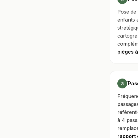
Pose de
enfants 
stratégi
cartogra
complém
pièges à
Pas
3
Fréquenc
passages
référent
à 4 pass
remplace
rapport 