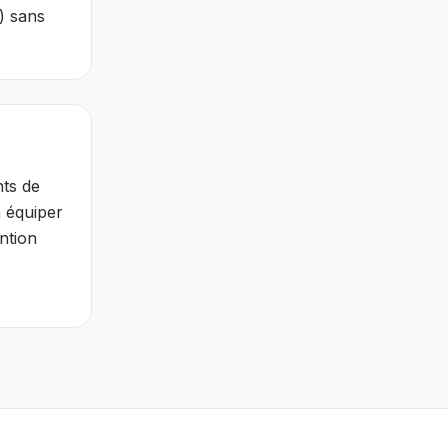
é) sans
nts de
 à équiper
ntion