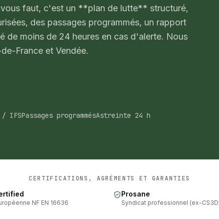
 vous faut, c'est un **plan de lutte** structuré,
urisées, des passages programmés, un rapport
té de moins de 24 heures en cas d'alerte. Nous
e-de-France et Vendée.
 / IFS
Passages programmés
Astreinte 24 h
CERTIFICATIONS, AGRÉMENTS ET GARANTIES
rtified
Prosane
uropéenne NF EN 16636
Syndicat professionnel (ex-CS3D