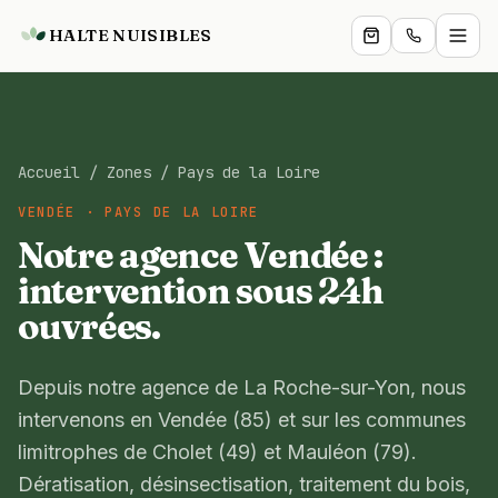
HALTE NUISIBLES
Particuliers
Accueil
/
Zones
/
Pays de la Loire
Professionnels
VENDÉE · PAYS DE LA LOIRE
Services
Notre agence Vendée :
intervention sous 24h
Boutique
ouvrées.
Zones
Depuis notre agence de La Roche-sur-Yon, nous
Blog
intervenons en Vendée (85) et sur les communes
limitrophes de Cholet (49) et Mauléon (79).
Expertise
Dératisation, désinsectisation, traitement du bois,