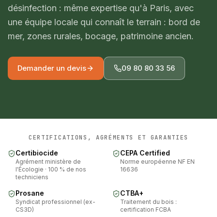
désinfection : même expertise qu'à Paris, avec
À propos
une équipe locale qui connaît le terrain : bord de
mer, zones rurales, bocage, patrimoine ancien.
Devis gratuit
09 80 80 33 56
Demander un devis
09 80 80 33 56
Île-de-France · Pays de la Loire
Conseillers lun-ven 8h-18h
CERTIFICATIONS, AGRÉMENTS ET GARANTIES
Certibiocide
CEPA Certified
Agrément ministère de
Norme européenne NF EN
l'Écologie · 100 % de nos
16636
techniciens
Prosane
CTBA+
Syndicat professionnel (ex-
Traitement du bois :
CS3D)
certification FCBA