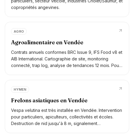
particuliers, secteur viticole, industries Cholet/Saumur, et
copropriétés angevines.
AGRO
Agroalimentaire en Vendée
Contrats annuels conformes BRC Issue 9, IFS Food v8 et
AIB International. Cartographie de site, monitoring
connecté, trap log, analyse de tendances 12 mois. Pour
usines, conserveries, abattoirs, glacières, stocks de
matières premières.
HYMEN
Frelons asiatiques en Vendée
Vespa velutina est très installée en Vendée. Intervention
pour particuliers, apiculteurs, collectivités et écoles.
Destruction de nid jusqu'à 8 m, signalement
systématique au réseau FREDON Pays de la Loire.