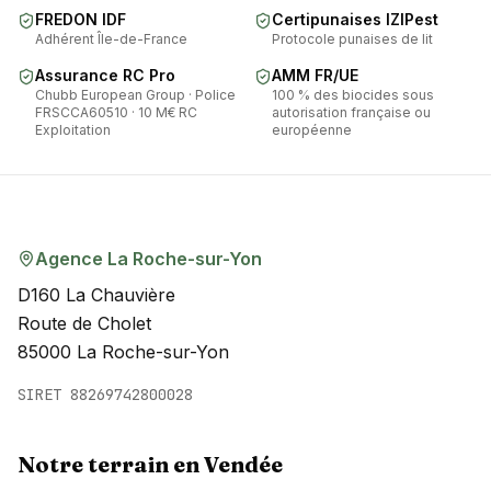
FREDON IDF
Certipunaises IZIPest
Adhérent Île-de-France
Protocole punaises de lit
Assurance RC Pro
AMM FR/UE
Chubb European Group · Police
100 % des biocides sous
FRSCCA60510 · 10 M€ RC
autorisation française ou
Exploitation
européenne
Agence La Roche-sur-Yon
D160 La Chauvière
Route de Cholet
85000 La Roche-sur-Yon
SIRET 88269742800028
Notre terrain en Vendée