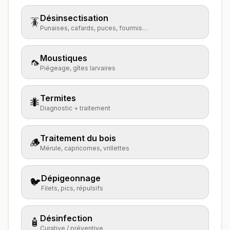
Désinsectisation
🪳
Punaises, cafards, puces, fourmis…
Moustiques
🦟
Piégeage, gîtes larvaires
Termites
🐜
Diagnostic + traitement
Traitement du bois
🪵
Mérule, capricornes, vrillettes
Dépigeonnage
🐦
Filets, pics, répulsifs
Désinfection
🧴
Curative / préventive