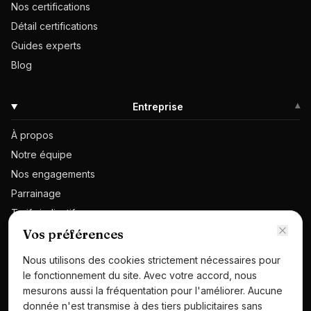
Nos certifications
Détail certifications
Guides experts
Blog
Entreprise
▾
À propos
Notre équipe
Nos engagements
Parrainage
Tarifs indicatifs
Contact
Vos préférences
Demander un devis
Nous utilisons des cookies strictement nécessaires pour
Espace presse
le fonctionnement du site. Avec votre accord, nous
mesurons aussi la fréquentation pour l'améliorer. Aucune
donnée n'est transmise à des tiers publicitaires sans