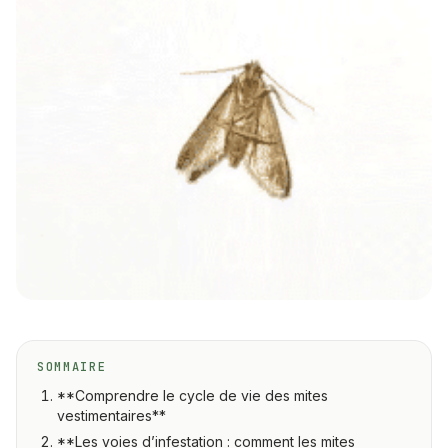
À propos
Devis gratuit
09 80 80 33 56
Île-de-France · Pays de la Loire
Conseillers lun-ven 8h-18h
SOMMAIRE
**Comprendre le cycle de vie des mites
vestimentaires**
**Les voies d’infestation : comment les mites