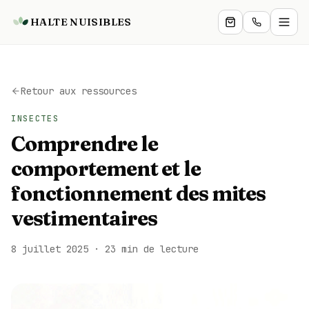
HALTE NUISIBLES
Particuliers
Retour aux ressources
Professionnels
INSECTES
Comprendre le
Services
comportement et le
Boutique
fonctionnement des mites
vestimentaires
Zones
8 juillet 2025
· 23 min de lecture
Blog
Expertise