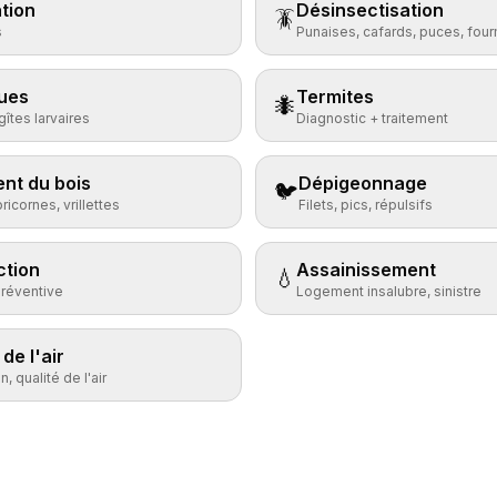
tion
Désinsectisation
🪳
s
Punaises, cafards, puces, fou
ues
Termites
🐜
îtes larvaires
Diagnostic + traitement
nt du bois
Dépigeonnage
🐦
ricornes, vrillettes
Filets, pics, répulsifs
ction
Assainissement
💧
préventive
Logement insalubre, sinistre
de l'air
, qualité de l'air