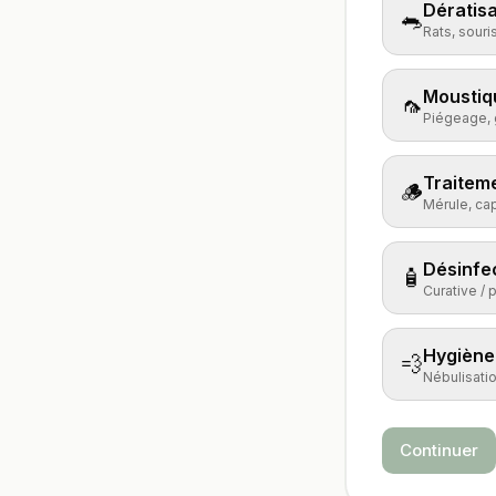
Dératisa
🐀
Rats, souri
Moustiq
🦟
Piégeage, g
Traiteme
🪵
Mérule, cap
Désinfe
🧴
Curative / 
Hygiène 
💨
Nébulisation
Continuer