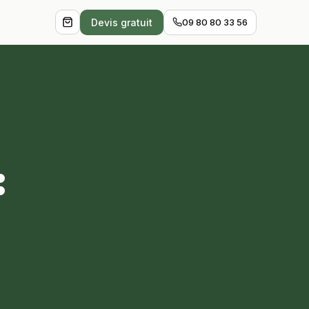
Devis gratuit
09 80 80 33 56
: