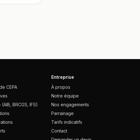
Entreprise
ode CEPA
À propos
ives
Notre équipe
 (AIB, BRCGS, IFS)
Nos engagements
tions
Parrainage
cations
Tarifs indicatifs
rts
Contact
Demander un devis