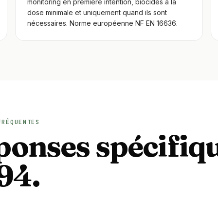
monitoring en première intention, biocides à la
dose minimale et uniquement quand ils sont
nécessaires. Norme européenne NF EN 16636.
FRÉQUENTES
onses spécifiq
94.