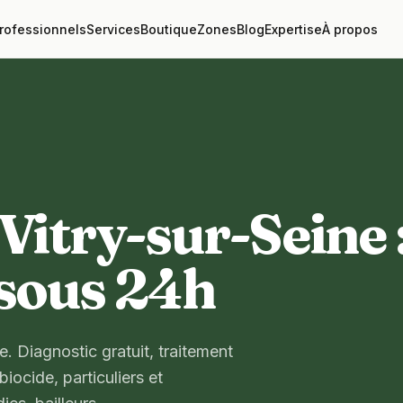
rofessionnels
Services
Boutique
Zones
Blog
Expertise
À propos
Vitry-sur-Seine 
 sous 24h
e. Diagnostic gratuit, traitement
iocide, particuliers et