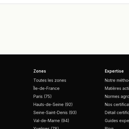
Zones
Expertise
Toutes les zones
Notre méth
Île-de-France
Matières act
Paris (75)
Normes agro
Hauts-de-Seine (92)
Nos certifica
Seine-Saint-Denis (93)
Détail certifi
Val-de-Marne (94)
Guides expe
Yvelines (78)
Blog