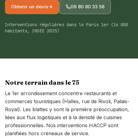
À propos
Obtenir un devis
09 80 80 33 56
Devis gratuit
Interventions régulières dans le Paris 1er (16 000
habitants, INSEE 2025)
09 80 80 33 56
Île-de-France · Pays de la Loire
Conseillers lun-ven 8h-18h
Notre terrain dans le
75
Le 1er arrondissement concentre restaurants et
commerces touristiques (Halles, rue de Rivoli, Palais-
Royal). Les blattes y sont la première préoccupation,
liées aux flux logistiques et à la densité de cuisines
professionnelles. Nos interventions HACCP sont
planifiées hors créneaux de service.