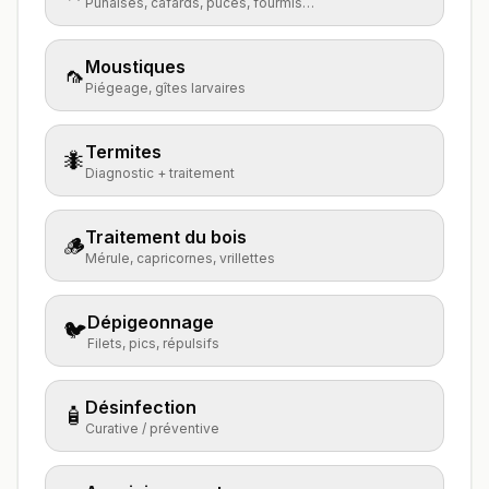
Punaises, cafards, puces, fourmis…
Moustiques
🦟
Piégeage, gîtes larvaires
Termites
🐜
Diagnostic + traitement
Traitement du bois
🪵
Mérule, capricornes, vrillettes
Dépigeonnage
🐦
Filets, pics, répulsifs
Désinfection
🧴
Curative / préventive