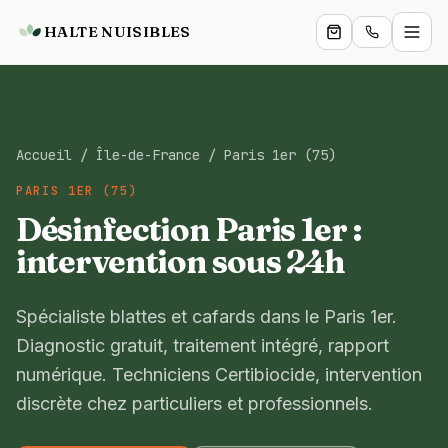
HALTE NUISIBLES
Particuliers
Accueil
/
Île-de-France
/
Paris 1er (75)
Professionnels
PARIS 1ER (75)
Services
Désinfection Paris 1er :
intervention sous 24h
Boutique
Zones
Spécialiste blattes et cafards dans le Paris 1er.
Diagnostic gratuit, traitement intégré, rapport
Blog
numérique. Techniciens Certibiocide, intervention
discrète chez particuliers et professionnels.
Expertise