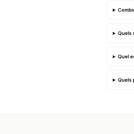
Combie
Quels 
Quel e
Quels 