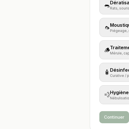
Dératisa
🐀
Rats, souri
Moustiq
🦟
Piégeage, g
Traiteme
🪵
Mérule, cap
Désinfe
🧴
Curative / 
Hygiène 
💨
Nébulisation
Continuer