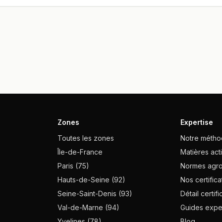
Zones
Expertise
Toutes les zones
Notre méth
Île-de-France
Matières act
Paris (75)
Normes agro
Hauts-de-Seine (92)
Nos certifica
Seine-Saint-Denis (93)
Détail certifi
Val-de-Marne (94)
Guides expe
Yvelines (78)
Blog