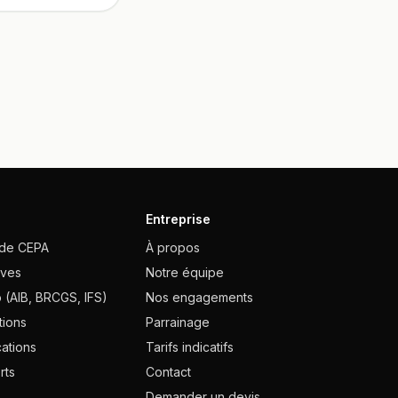
Entreprise
ode CEPA
À propos
ives
Notre équipe
 (AIB, BRCGS, IFS)
Nos engagements
tions
Parrainage
cations
Tarifs indicatifs
rts
Contact
Demander un devis