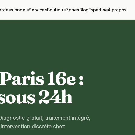
rofessionnels
Services
Boutique
Zones
Blog
Expertise
À propos
Paris 16e :
 sous 24h
Diagnostic gratuit, traitement intégré,
 intervention discrète chez