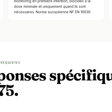
monitoring en première intention, biocides à la
dose minimale et uniquement quand ils sont
nécessaires. Norme européenne NF EN 16636.
FRÉQUENTES
onses spécifiq
75.