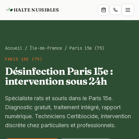
HALTE NUISIBLES
Particuliers
Accueil
/
Île-de-France
/
Paris 15e (75)
Professionnels
PARIS 15E (75)
Services
Désinfection Paris 15e :
intervention sous 24h
Boutique
Zones
Spécialiste rats et souris dans le Paris 15e.
Diagnostic gratuit, traitement intégré, rapport
Blog
numérique. Techniciens Certibiocide, intervention
discrète chez particuliers et professionnels.
Expertise