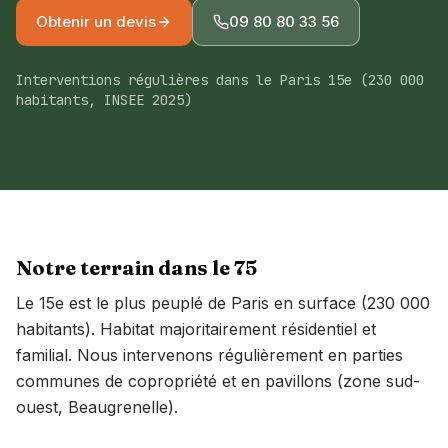
À propos
Obtenir un devis
09 80 80 33 56
Devis gratuit
Interventions régulières dans le Paris 15e (230 000
habitants, INSEE 2025)
09 80 80 33 56
Île-de-France · Pays de la Loire
Conseillers lun-ven 8h-18h
Notre terrain dans le
75
Le 15e est le plus peuplé de Paris en surface (230 000
habitants). Habitat majoritairement résidentiel et
familial. Nous intervenons régulièrement en parties
communes de copropriété et en pavillons (zone sud-
ouest, Beaugrenelle).