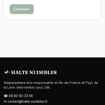
Continuer
HALTE NUISIBLES
Antiparasitaire éco-responsable en Île-de-France et Pays de
la Loire. Intervention sous 24h.
☎
09 80 80 33 56
✉
contact@halte-nuisibles.fr