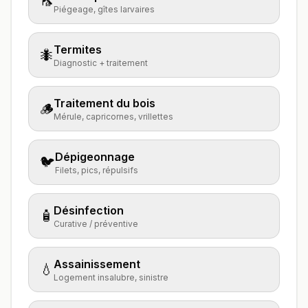
🦟
Piégeage, gîtes larvaires
Termites
🐜
Diagnostic + traitement
Traitement du bois
🪵
Mérule, capricornes, vrillettes
Dépigeonnage
🐦
Filets, pics, répulsifs
Désinfection
🧴
Curative / préventive
Assainissement
💧
Logement insalubre, sinistre