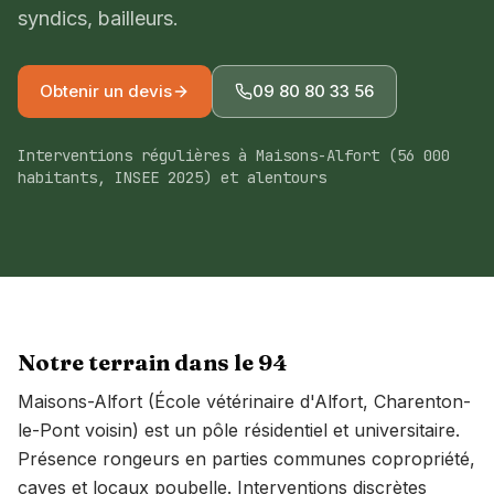
syndics, bailleurs.
À propos
Devis gratuit
Obtenir un devis
09 80 80 33 56
09 80 80 33 56
Interventions régulières à Maisons-Alfort (56 000
habitants, INSEE 2025) et alentours
Île-de-France · Pays de la Loire
Conseillers lun-ven 8h-18h
Notre terrain dans le
94
Maisons-Alfort (École vétérinaire d'Alfort, Charenton-
le-Pont voisin) est un pôle résidentiel et universitaire.
Présence rongeurs en parties communes copropriété,
caves et locaux poubelle. Interventions discrètes