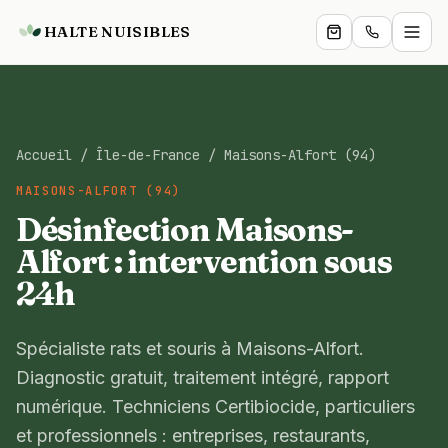
HALTE NUISIBLES
Particuliers
Accueil
/
Île-de-France
/
Maisons-Alfort (94)
Professionnels
MAISONS-ALFORT (94)
Services
Désinfection Maisons-
Alfort : intervention sous
Boutique
24h
Zones
Spécialiste rats et souris à Maisons-Alfort.
Blog
Diagnostic gratuit, traitement intégré, rapport
numérique. Techniciens Certibiocide, particuliers
Expertise
et professionnels : entreprises, restaurants,