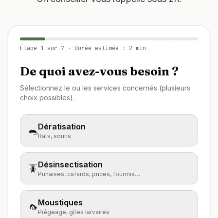
Étape
1
sur
7
· Durée estimée : 2 min
De quoi avez-vous besoin ?
Sélectionnez le ou les services concernés (plusieurs
choix possibles).
Dératisation
🐀
Rats, souris
Désinsectisation
🪳
Punaises, cafards, puces, fourmis…
Moustiques
🦟
Piégeage, gîtes larvaires