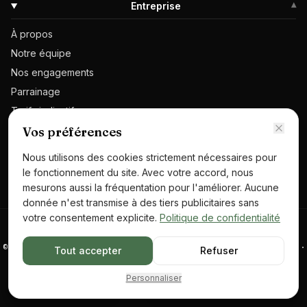
Entreprise
▾
À propos
Notre équipe
Nos engagements
Parrainage
Tarifs indicatifs
Contact
Vos préférences
Demander un devis
Nous utilisons des cookies strictement nécessaires pour
Espace presse
le fonctionnement du site. Avec votre accord, nous
mesurons aussi la fréquentation pour l'améliorer. Aucune
donnée n'est transmise à des tiers publicitaires sans
votre consentement explicite.
Politique de confidentialité
Mentions légales
·
Confidentialité
·
CGV
©
2026
HALTE NUISIBLES · SARL · SIREN 882 697 428 · RCS Paris ·
Tout accepter
Refuser
NAF 81.29A · 8 rue Mado Maurin, 75018 Paris
Certibiocide · CEPA Certified (EN 16636) · Prosane · CTBA+ ·
Devis gratuit
Personnaliser
Appeler maintenant
FREDON IDF · RC professionnelle souscrite