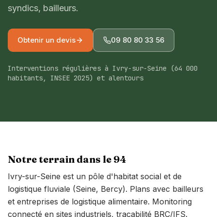
syndics, bailleurs.
À propos
Devis gratuit
Obtenir un devis
09 80 80 33 56
09 80 80 33 56
Interventions régulières à Ivry-sur-Seine (64 000
habitants, INSEE 2025) et alentours
Île-de-France · Pays de la Loire
Conseillers lun-ven 8h-18h
Notre terrain dans le
94
Ivry-sur-Seine est un pôle d'habitat social et de
logistique fluviale (Seine, Bercy). Plans avec bailleurs
et entreprises de logistique alimentaire. Monitoring
connecté en sites industriels, traçabilité BRC/IFS.