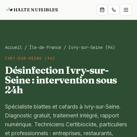
HALTE NUISIBLES
Particuliers
Accueil
/
Île-de-France
/
Ivry-sur-Seine (94)
Professionnels
IVRY-SUR-SEINE (94)
Services
Désinfection Ivry-sur-
Seine : intervention sous
Boutique
24h
Zones
Spécialiste blattes et cafards à Ivry-sur-Seine.
Blog
Diagnostic gratuit, traitement intégré, rapport
numérique. Techniciens Certibiocide, particuliers
Expertise
et professionnels : entreprises, restaurants,