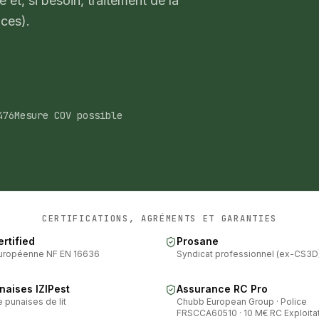
 et, si besoin, traitement de la
aces).
476
Mesure COV possible
CERTIFICATIONS, AGRÉMENTS ET GARANTIES
rtified
Prosane
uropéenne NF EN 16636
Syndicat professionnel (ex-CS3D
naises IZIPest
Assurance RC Pro
 punaises de lit
Chubb European Group · Police
FRSCCA60510 · 10 M€ RC Exploita