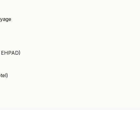
oyage
u, EHPAD)
tel)