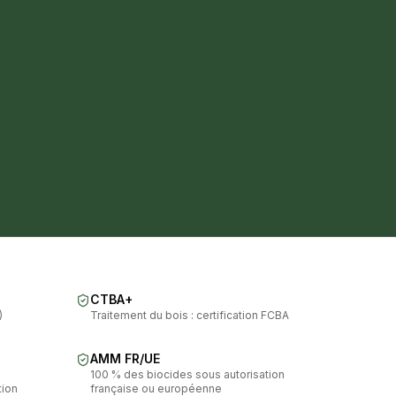
CTBA+
)
Traitement du bois : certification FCBA
AMM FR/UE
100 % des biocides sous autorisation
tion
française ou européenne