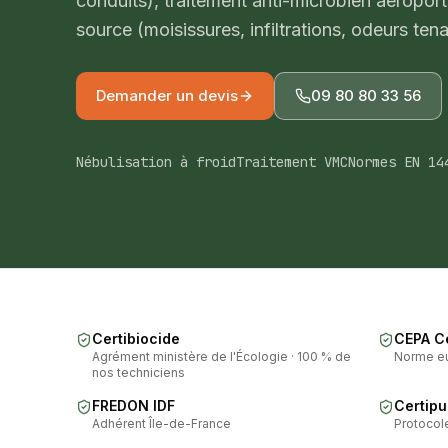
conduits), traitement anti-microbien aéroporté
source (moisissures, infiltrations, odeurs ten
Demander un devis
09 80 80 33 56
Nébulisation à froid
Traitement VMC
Normes EN 14
Certibiocide
CEPA Ce
Agrément ministère de l'Écologie · 100 % de
Norme e
nos techniciens
FREDON IDF
Certipu
Adhérent Île-de-France
Protocole