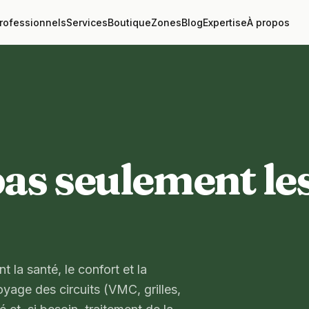
rofessionnels
Services
Boutique
Zones
Blog
Expertise
À propos
 pas seulement le
t la santé, le confort et la
yage des circuits (VMC, grilles,