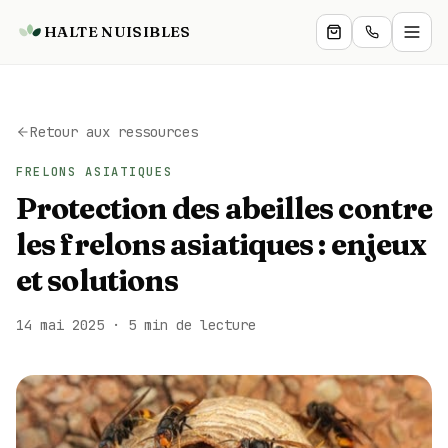
HALTE NUISIBLES
Particuliers
Retour aux ressources
Professionnels
FRELONS ASIATIQUES
Protection des abeilles contre
Services
les frelons asiatiques : enjeux
Boutique
et solutions
Zones
14 mai 2025
· 5 min de lecture
Blog
Expertise